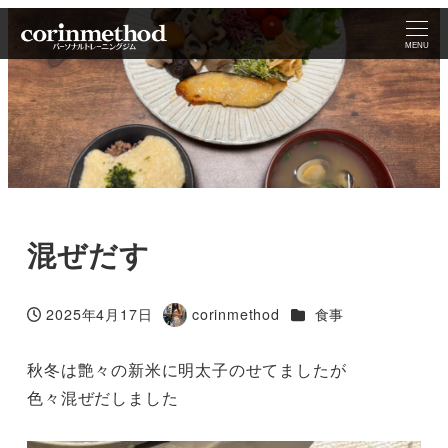
MENU
混ぜだす
カテゴリー
2025年4月17日
corinmethod
食事
投稿日
著
者
秋冬は艶々の新米に明太子のせてましたが
色々混ぜだしました