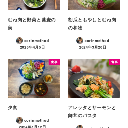
むね肉と野菜と蕎麦の
胡瓜ともやしとむね肉
実
の和物
corinmethod
corinmethod
2025年4月5日
2024年3月20日
食事
食事
夕食
アレッタとサーモンと
舞茸のパスタ
corinmethod
2024年1月12日