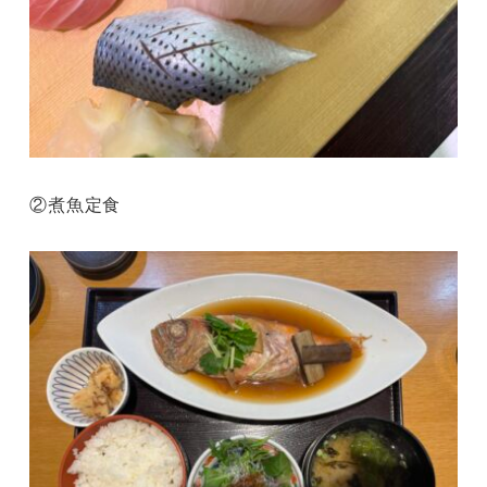
②煮魚定食