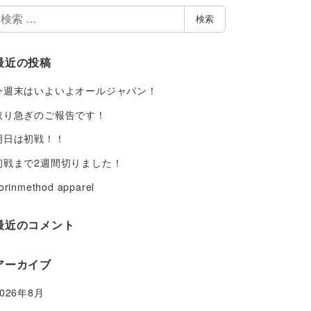
検
検索
索
最近の投稿
今週末はいよいよオールジャパン！
取り急ぎのご報告です！
明日は初戦！！
初戦まで2週間切りました！
orinmethod apparel
最近のコメント
アーカイブ
2026年8月