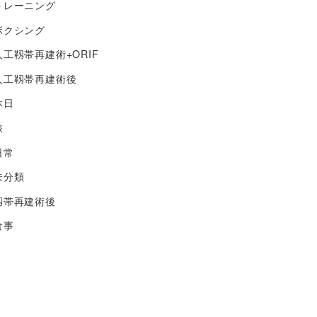
トレーニング
ボクシング
人工靱帯再建術+ORIF
人工靱帯再建術後
休日
旅
日常
未分類
靱帯再建術後
食事