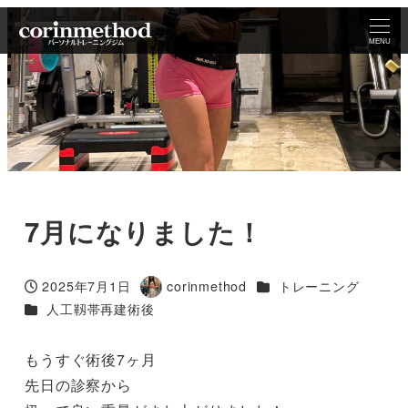
MENU
7月になりました！
カテゴリー
2025年7月1日
corinmethod
トレーニング
投稿日
著
カテゴリー
人工靱帯再建術後
者
もうすぐ術後7ヶ月
先日の診察から