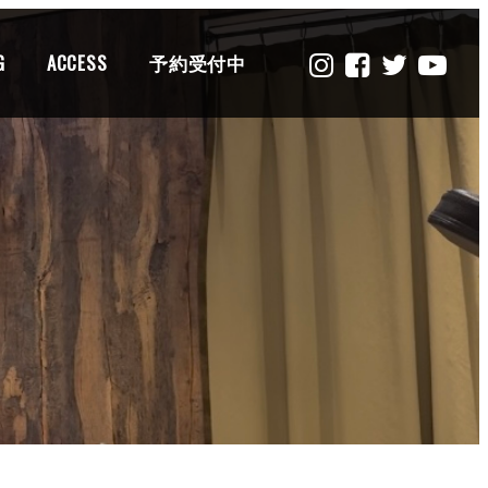
G
ACCESS
予約受付中