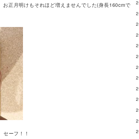
お正月明けもそれほど増えませんでした(身長160cmで
。セーフ！！