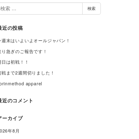
検
検索
索
最近の投稿
今週末はいよいよオールジャパン！
取り急ぎのご報告です！
明日は初戦！！
初戦まで2週間切りました！
orinmethod apparel
最近のコメント
アーカイブ
2026年8月