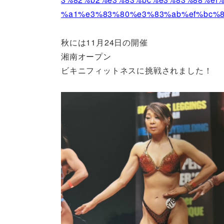
%a1%e3%83%80%e3%83%ab%ef%bc%8
秋には11月24日の開催
湘南オープン
ビキニフィットネスに挑戦されました！