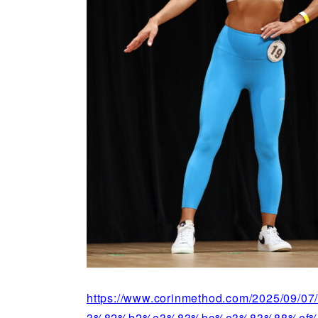
https://www.corinmethod.com/2025
3%82%b2%e3%83%bc%e3%83%88%ef