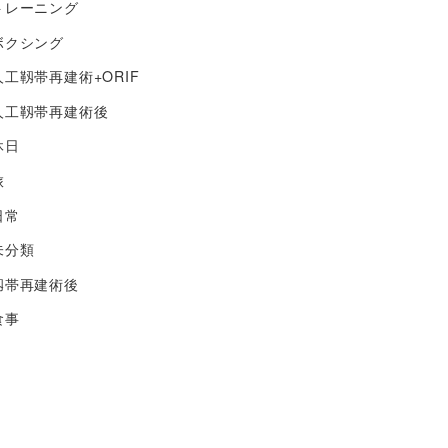
トレーニング
ボクシング
人工靱帯再建術+ORIF
人工靱帯再建術後
休日
旅
日常
未分類
靱帯再建術後
食事