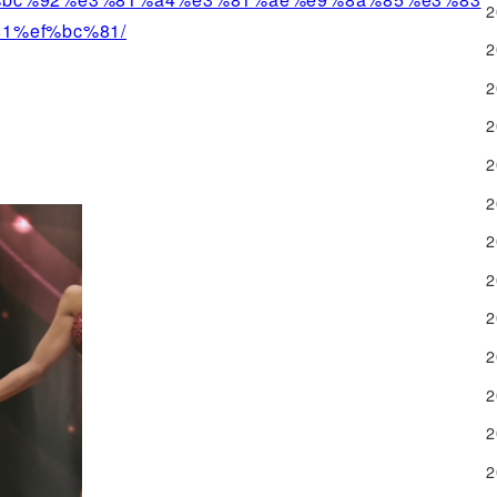
1%ef%bc%81/