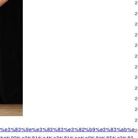
/09/07/%e3%83%9e%e3%83%83%e3%82%b9%e3%83%ab%e
%bc%92%e3%81%a4%e3%81%ae%e9%8a%85%e3%83