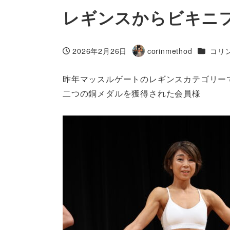
レギンスからビキニ
カテゴリ
2026年2月26日
corinmethod
コリ
投稿日
著
者
昨年マッスルゲートのレギンスカテゴリー
二つの銅メダルを獲得された会員様