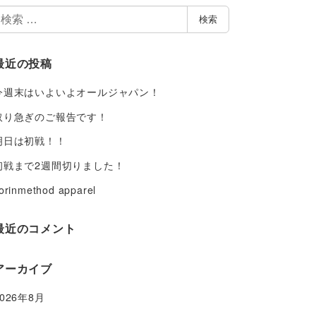
検
検索
索
最近の投稿
今週末はいよいよオールジャパン！
取り急ぎのご報告です！
明日は初戦！！
初戦まで2週間切りました！
orinmethod apparel
最近のコメント
アーカイブ
2026年8月