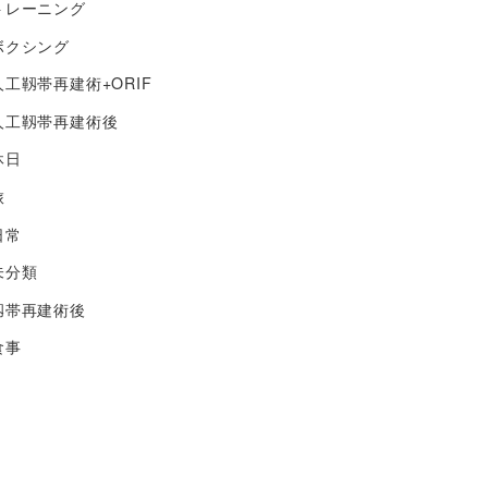
トレーニング
ボクシング
人工靱帯再建術+ORIF
人工靱帯再建術後
休日
旅
日常
未分類
靱帯再建術後
食事