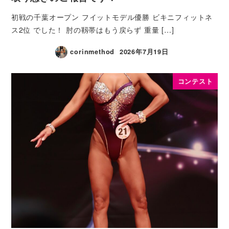
初戦の千葉オープン フイットモデル優勝 ビキニフィットネ
ス2位 でした！ 肘の靱帯はもう戻らず 重量 […]
corinmethod
2026年7月19日
コンテスト