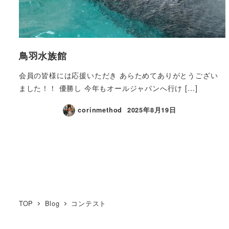
鳥羽水族館
会員の皆様には応援いただき あらためてありがとうござい
ました！！ 優勝し 今年もオールジャパンへ行け […]
corinmethod
2025年8月19日
投
稿
ナ
TOP
Blog
コンテスト
ビ