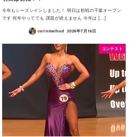
今年もシーズンインしました！ 明日は初戦の千葉オープン
です 何年やってても 課題が絶えません 今年は […]
corinmethod
2026年7月18日
コンテスト